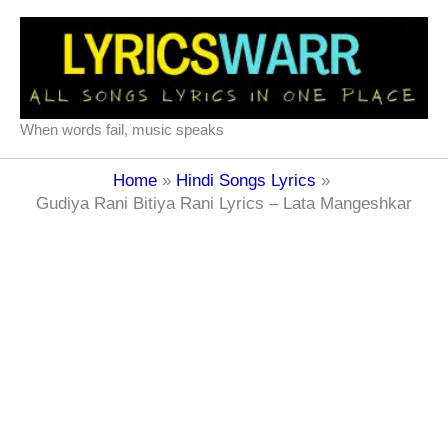
Skip
to
content
When words fail, music speaks
Home
Hindi Songs Lyrics
Gudiya Rani Bitiya Rani Lyrics – Lata Mangeshkar