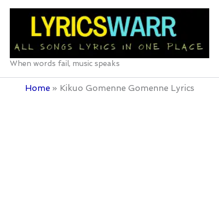
Skip
to
content
When words fail, music speaks
Home
Kikuo Gomenne Gomenne Lyrics