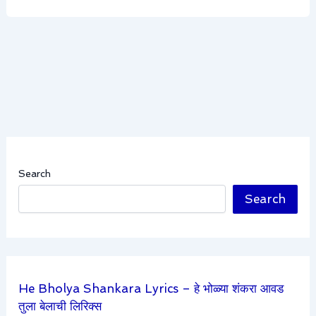
Search
Search
He Bholya Shankara Lyrics – हे भोळ्या शंकरा आवड
तुला बेलाची लिरिक्स