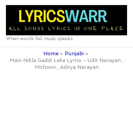
Skip
to
content
When words fail, music speaks
Home
Punjabi
Main Nikla Gaddi Leke Lyrics – Udit Narayan ,
Mithoon , Aditya Narayan