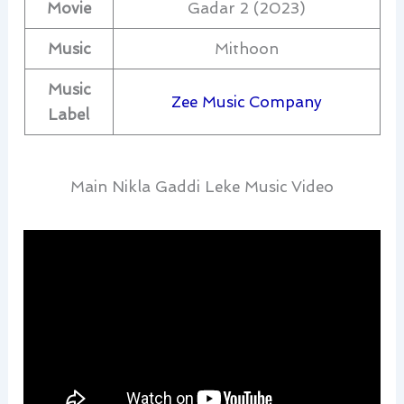
Movie
Gadar 2 (2023)
Music
Mithoon
Music
Zee Music Company
Label
Main Nikla Gaddi Leke Music Video