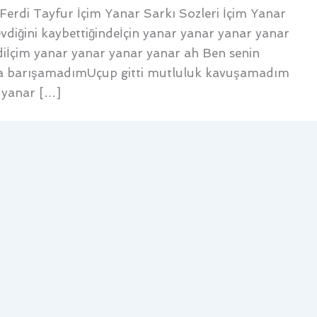
 Ferdi Tayfur İçim Yanar Sarkı Sozleri İçim Yanar
evdiğini kaybettiğindeİçin yanar yanar yanar yanar
iİçim yanar yanar yanar yanar ah Ben senin
la barışamadımUçup gitti mutluluk kavuşamadım
 yanar […]