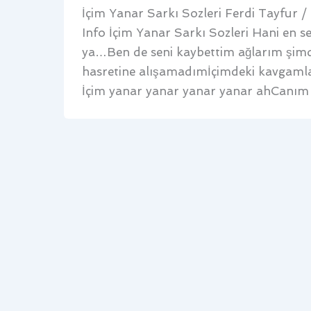
İçim Yanar Sarkı Sozleri Ferdi Tayfur /
Info İçim Yanar Sarkı Sozleri Hani en s
ya…Ben de seni kaybettim ağlarım şimd
hasretine alışamadımİçimdeki kavgam
İçim yanar yanar yanar yanar ahCanım