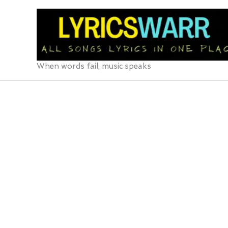
Skip
to
content
When words fail, music speaks